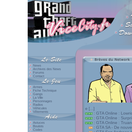
News
Archives des News
Forums
Contact
Armes
Fiche Technique
Gangs
La Ville
Personnages
Radios
e [...]
Véhicules
Vêtements
:
GTA Online : Lowrid
:
GTA Online : Surprise
:
GTA Online : Truands
Astuces
Boulots
:
GTA SA - De nouveau
Codes