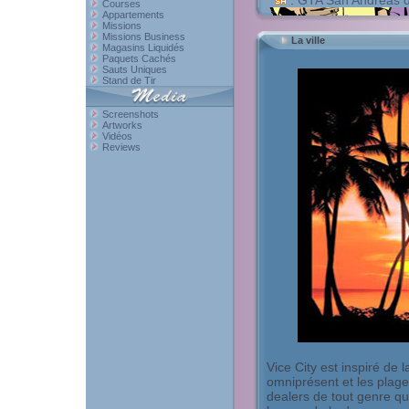
:
GTA San Andreas dis
Courses
Appartements
Missions
Missions Business
La ville
Magasins Liquidés
Paquets Cachés
Sauts Uniques
Stand de Tir
Screenshots
Artworks
Vidéos
Reviews
Vice City est inspiré de l
omniprésent et les plage
dealers de tout genre qui