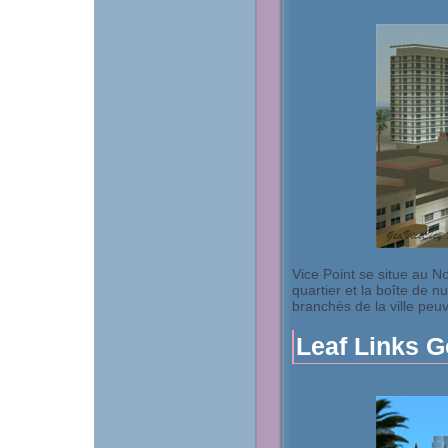
Vice Point se situe au No
quartier et la boîte de n
branchés de la ville peu
Leaf Links G