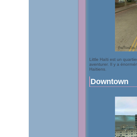
Little Haïti est un quart
aventurer. Il y a énorm
Haïtiens.
Downtown