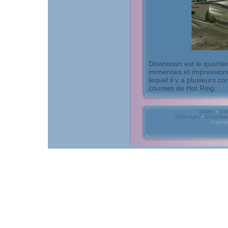
Downtown est le quartier 
immenses et impressionn
lequel il y a plusieurs c
courses de Hot Ring.
GTAPro
•
GTA
GTAForums
•
GTAOnline
Copyrig